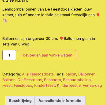
€
2,99
Incl. BTW
Eenhoornballonnen van De Feestdoos kleden jouw
kamer, tuin of andere locatie helemaal feestelijk aan.🎈
🦄
Ballonnen zijn ongeveer 30 cm. 🎈Ballonnen gaan in
sets van 8 weg.
Toevoegen aan winkelwagen
Categorie:
Alle Feestgadgets
Tags:
ballon
,
Ballonnen
,
Balloon
,
De Feestdoos
,
Eenhoorn
,
Eenhoornballon
,
Feest
,
Feestdoos
,
Kinderfeest
,
Kinderfeestje
,
Verjaardag
Beschrijving
Aanvullende informatie