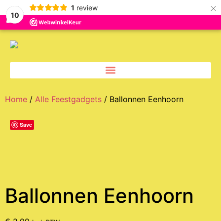
×
1
review
10
Home
/
Alle Feestgadgets
/ Ballonnen Eenhoorn
Save
Ballonnen Eenhoorn