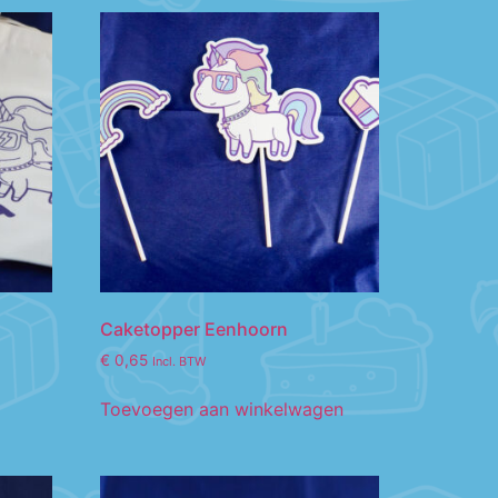
Caketopper Eenhoorn
€
0,65
Incl. BTW
Toevoegen aan winkelwagen