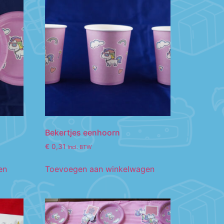
Bekertjes eenhoorn
€
0,31
Incl. BTW
en
Toevoegen aan winkelwagen