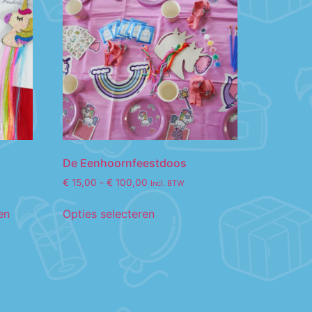
De Eenhoornfeestdoos
€
15,00
-
€
100,00
Incl. BTW
en
Opties selecteren