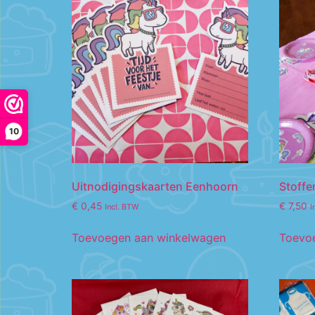
10
Uitnodigingskaarten Eenhoorn
Stoffe
€
0,45
€
7,50
Incl. BTW
I
Toevoegen aan winkelwagen
Toevo