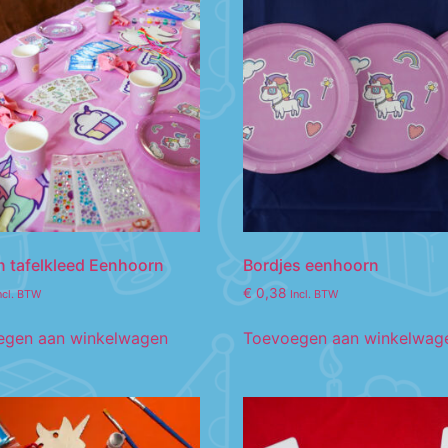
n tafelkleed Eenhoorn
Bordjes eenhoorn
€
0,38
ncl. BTW
Incl. BTW
egen aan winkelwagen
Toevoegen aan winkelwag