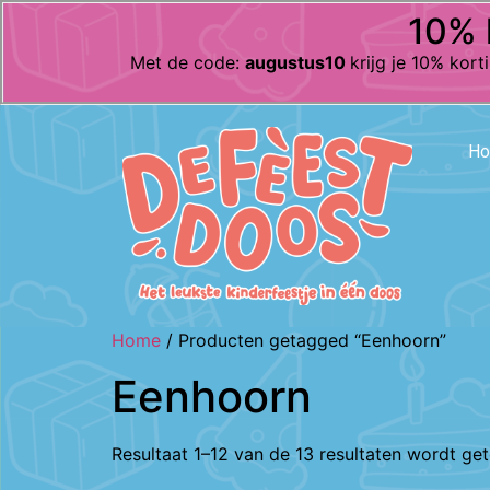
10% 
Met de code:
augustus10
krijg je 10% kor
H
Home
/ Producten getagged “Eenhoorn”
Eenhoorn
Resultaat 1–12 van de 13 resultaten wordt ge