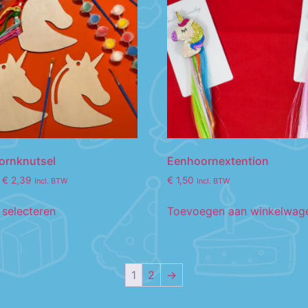
ornknutsel
Eenhoornextention
€
2,39
€
1,50
Incl. BTW
Incl. BTW
 selecteren
Toevoegen aan winkelwag
1
2
→