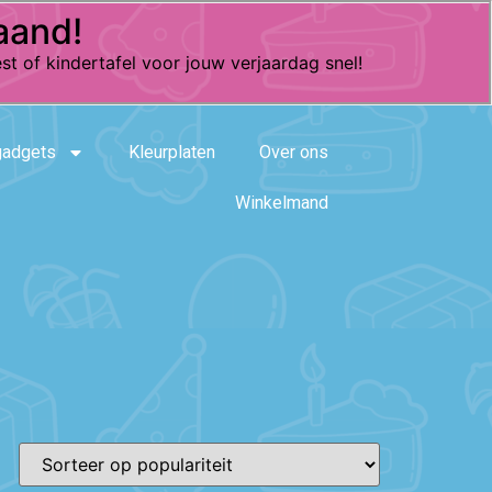
aand!
st of kindertafel voor jouw verjaardag snel!
gadgets
Kleurplaten
Over ons
Winkelmand