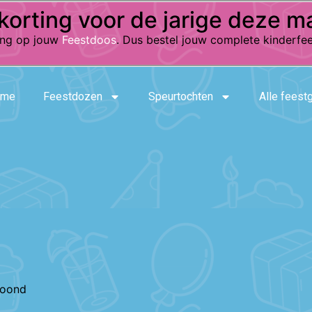
korting voor de jarige deze m
ting op jouw
Feestdoos
. Dus bestel jouw complete kinderfee
ome
Feestdozen
Speurtochten
Alle feest
toond