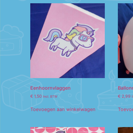
Eenhoornvlaggen
Ballo
€
1,50
€
2,99
Incl. BTW
Toevoegen aan winkelwagen
Toevo