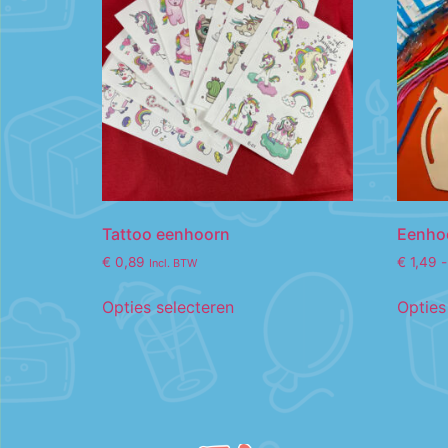
Tattoo eenhoorn
Eenho
€
0,89
€
1,49
-
Incl. BTW
Opties selecteren
Opties