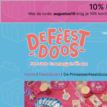
10% 
Met de code:
augustus10
krijg je 10% kor
H
Home
/
Feestdozen
/ De Prinsessenfeestdoos