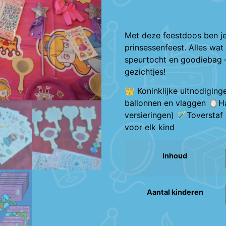
Met deze feestdoos ben je
prinsessenfeest. Alles wat
speurtocht en goodiebag – 
gezichtjes!
👑 Koninklijke uitnodiging
ballonnen en vlaggen 🪞Ha
versieringen) 🪄Toversta
voor elk kind
Inhoud
Aantal kinderen