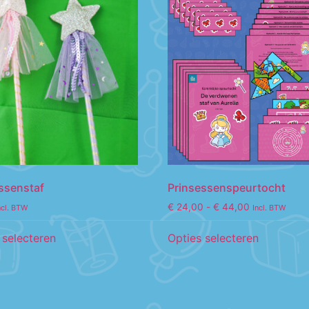
ssenstaf
Prinsessenspeurtocht
€
24,00
-
€
44,00
ncl. BTW
Incl. BTW
 selecteren
Opties selecteren