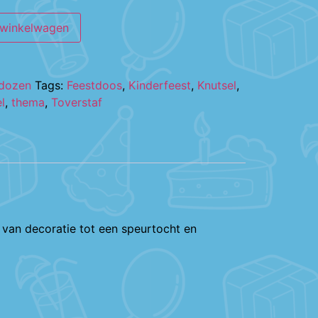
 winkelwagen
tdozen
Tags:
Feestdoos
,
Kinderfeest
,
Knutsel
,
l
,
thema
,
Toverstaf
– van decoratie tot een speurtocht en