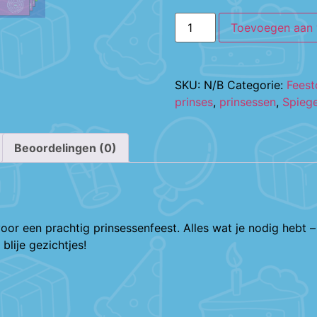
Toevoegen aan
SKU:
N/B
Categorie:
Fees
prinses
,
prinsessen
,
Spiege
Beoordelingen (0)
oor een prachtig prinsessenfeest. Alles wat je nodig hebt 
blije gezichtjes!