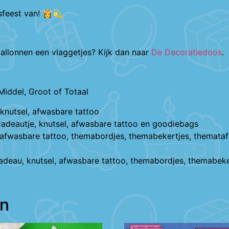
sfeest van! 👸💫
 ballonnen een vlaggetjes? Kijk dan naar
De Decoratiedoos
.
Middel, Groot of Totaal
knutsel, afwasbare tattoo
cadeautje, knutsel, afwasbare tattoo en goodiebags
 afwasbare tattoo, themabordjes, themabekertjes, themata
cadeau, knutsel, afwasbare tattoo, themabordjes, themabek
en