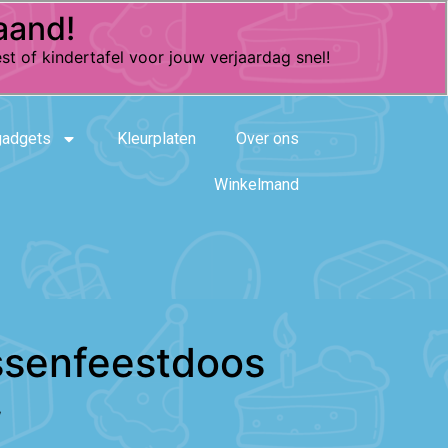
aand!
st of kindertafel voor jouw verjaardag snel!
gadgets
Kleurplaten
Over ons
Winkelmand
ssenfeestdoos
W