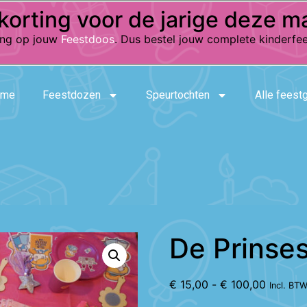
korting voor de jarige deze m
ting op jouw
Feestdoos
. Dus bestel jouw complete kinderfee
ome
Feestdozen
Speurtochten
Alle feest
De Prinse
€
15,00
-
€
100,00
Incl. BT