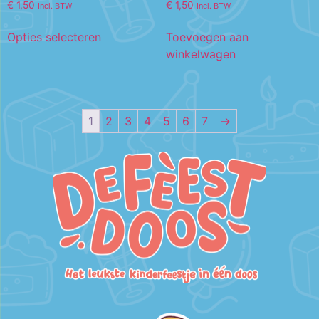
€
1,50
€
1,50
Incl. BTW
Incl. BTW
Opties selecteren
Toevoegen aan
winkelwagen
1
2
3
4
5
6
7
→