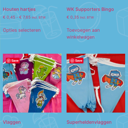
Houten hartjes
WK Supporters Bingo
€
0,45
-
€
7,65
€
0,35
Incl. BTW
Incl. BTW
Opties selecteren
Toevoegen aan
winkelwagen
Save
Save
Vlaggen
Superheldenvlaggen