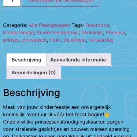
Toevoegen aan winkelwagen
Categorie:
Alle Feestgadgets
Tags:
Feestdoos
,
Kinderfeestje
,
Kinderfeestjethuis
,
Koninklijk
,
Princess
,
prinses
,
prinsessen
,
thuis
,
thuisfeest
,
Verjaardag
Beschrijving
Aanvullende informatie
Beoordelingen (0)
Beschrijving
Maak van jouw kinderfeestje een onvergetelijk
koninklijk avontuur al vóór het feest begint!👑
Onze vrolijke prinsessenuitnodigingskaarten zorgen
voor stralende gezichtjes en bouwen meteen spanning
op. De kaarten kunnen gemakkelijk uit gedeeld worden