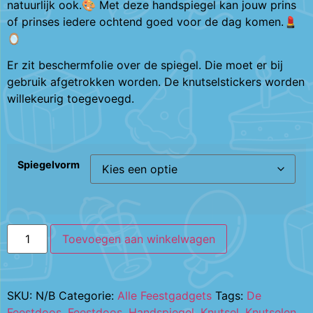
natuurlijk ook.🎨 Met deze handspiegel kan jouw prins
of prinses iedere ochtend goed voor de dag komen.💄
🪞
Er zit beschermfolie over de spiegel. Die moet er bij
gebruik afgetrokken worden. De knutselstickers worden
willekeurig toegevoegd.
Spiegelvorm
Toevoegen aan winkelwagen
SKU:
N/B
Categorie:
Alle Feestgadgets
Tags:
De
Feestdoos
,
Feestdoos
,
Handspiegel
,
Knutsel
,
Knutselen
,