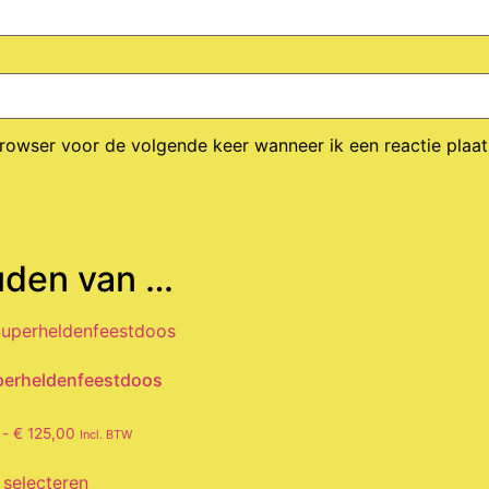
browser voor de volgende keer wanneer ik een reactie plaat
uden van …
perheldenfeestdoos
eerd
-
€
125,00
Incl. BTW
 selecteren