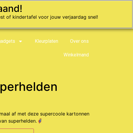
aand!
st of kindertafel voor jouw verjaardag snel!
gadgets
Kleurplaten
Over ons
Winkelmand
uperhelden
emaal af met deze supercoole kartonnen
van superhelden.🦸