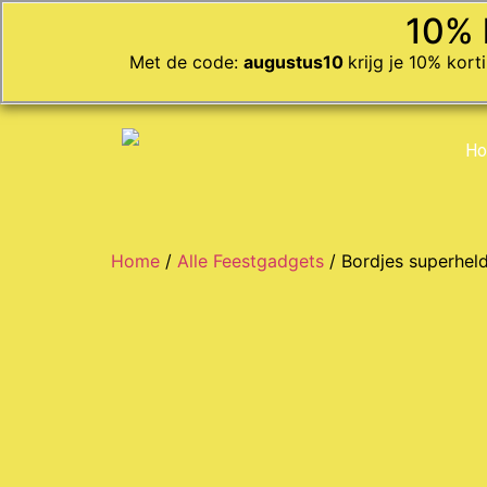
10% 
Met de code:
augustus10
krijg je 10% kor
H
Home
/
Alle Feestgadgets
/ Bordjes superhel