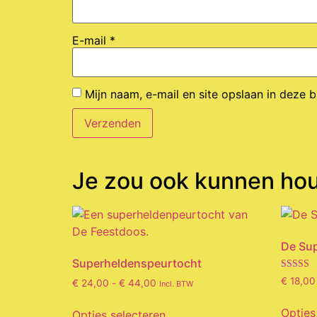
E-mail
*
Mijn naam, e-mail en site opslaan in deze 
Je zou ook kunnen ho
De Su
Superheldenspeurtocht
Gewaard
€
18,00
€
24,00
-
€
44,00
Incl. BTW
5.00
uit 5
Opties
Opties selecteren