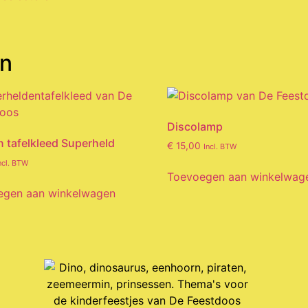
en
Discolamp
n tafelkleed Superheld
€
15,00
Incl. BTW
ncl. BTW
Toevoegen aan winkelwag
egen aan winkelwagen