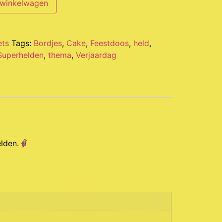
 winkelwagen
ets
Tags:
Bordjes
,
Cake
,
Feestdoos
,
held
,
Superhelden
,
thema
,
Verjaardag
elden.🦸