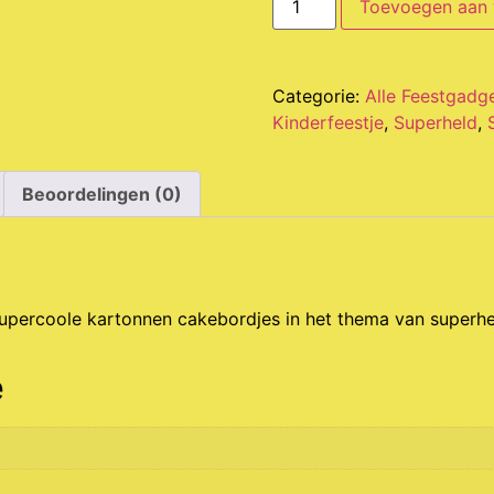
Toevoegen aan
Categorie:
Alle Feestgadg
Kinderfeestje
,
Superheld
,
Beoordelingen (0)
supercoole kartonnen cakebordjes in het thema van superh
e