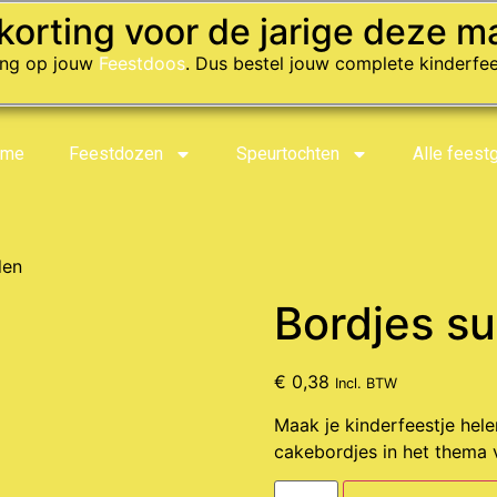
korting voor de jarige deze m
ting op jouw
Feestdoos
. Dus bestel jouw complete kinderfee
ome
Feestdozen
Speurtochten
Alle feest
den
Bordjes s
€
0,38
Incl. BTW
Maak je kinderfeestje hel
cakebordjes in het thema 