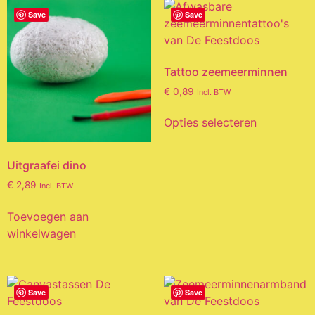
Save
Save
Tattoo zeemeerminnen
€
0,89
Incl. BTW
Opties selecteren
Uitgraafei dino
€
2,89
Incl. BTW
Toevoegen aan
winkelwagen
Save
Save