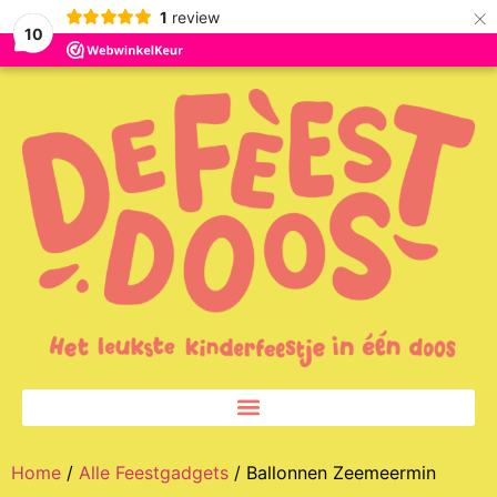
×
1
review
10
Home
/
Alle Feestgadgets
/ Ballonnen Zeemeermin