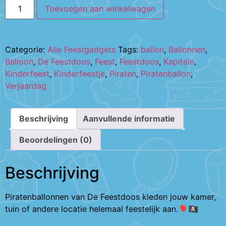
Toevoegen aan winkelwagen
Categorie:
Alle Feestgadgets
Tags:
ballon
,
Ballonnen
,
Balloon
,
De Feestdoos
,
Feest
,
Feestdoos
,
Kapitein
,
Kinderfeest
,
Kinderfeestje
,
Piraten
,
Piratenballon
,
Verjaardag
Beschrijving
Aanvullende informatie
Beoordelingen (0)
Beschrijving
Piratenballonnen van De Feestdoos kleden jouw kamer,
tuin of andere locatie helemaal feestelijk aan.🎈🏴‍☠️