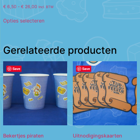
€
6,50
-
€
26,00
Incl. BTW
Opties selecteren
Gerelateerde producten
Save
Save
Bekertjes piraten
Uitnodigingskaarten