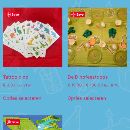
Save
Save
Tattoo dino
De Dinofeestdoos
€
0,89
€
15,00
-
€
100,00
Incl. BTW
Incl. BTW
Opties selecteren
Opties selecteren
Save