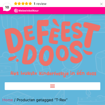
×
1
review
10
Home
/ Producten getagged “T-Rex”